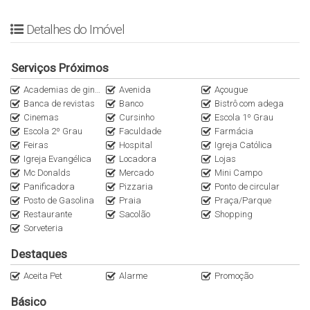
Detalhes do Imóvel
Serviços Próximos
Academias de ginástica
Avenida
Açougue
Banca de revistas
Banco
Bistrô com adega
Cinemas
Cursinho
Escola 1º Grau
Escola 2º Grau
Faculdade
Farmácia
Feiras
Hospital
Igreja Católica
Igreja Evangélica
Locadora
Lojas
Mc Donalds
Mercado
Mini Campo
Panificadora
Pizzaria
Ponto de circular
Posto de Gasolina
Praia
Praça/Parque
Restaurante
Sacolão
Shopping
Sorveteria
Destaques
Aceita Pet
Alarme
Promoção
Básico