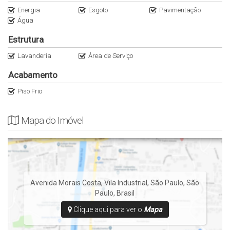
Energia
Esgoto
Pavimentação
Água
Estrutura
Lavanderia
Área de Serviço
Acabamento
Piso Frio
Mapa do Imóvel
Avenida Morais Costa
,
Vila Industrial
,
São Paulo
,
São
Paulo
,
Brasil
Clique aqui para ver o
Mapa