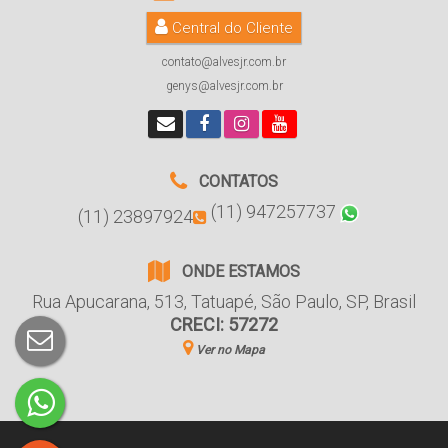
Central do Cliente
contato@alvesjr.com.br
genys@alvesjr.com.br
CONTATOS
(11) 947257737
(11) 23897924
ONDE ESTAMOS
Rua Apucarana
,
513
,
Tatuapé
,
São Paulo
,
SP
,
Brasil
CRECI: 57272
Ver no Mapa