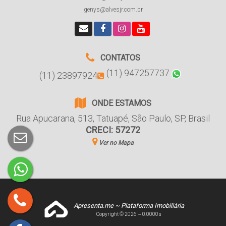
genys@alvesjr.com.br
CONTATOS
(11) 947257737
(11) 23897924
ONDE ESTAMOS
Rua Apucarana
,
513
,
Tatuapé
,
São Paulo
,
SP
,
Brasil
CRECI: 57272
Ver no Mapa
Apresenta.me ~ Plataforma Imobiliária
Copyright © 2026 ~ 0.0000s