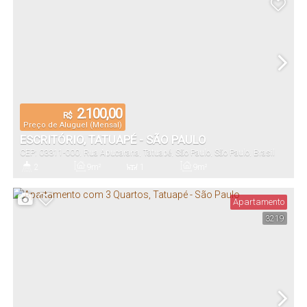
2.100,00
R$
Preço de Aluguel (Mensal)
ESCRITÓRIO, TATUAPÉ - SÃO PAULO
CEP: 03311-000
,
Rua Apucarana
,
Tatuapé
,
São Paulo
,
São Paulo
,
Brasil
2
9m²
1
9m²
Banheiro(s)
Privativo:
Sala(s)
Útil:
Apartamento
3219