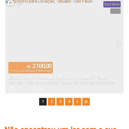
Escritório
3252
2.100,00
R$
Preço de Aluguel (Mensal)
ESCRITÓRIO PARA LOCAÇÃO, TATUAPÉ - SÃO
CEP: 03311-000
,
Rua Apucarana
,
Tatuapé
,
São Paulo
,
São Paulo
,
Brasil
PAULO
2 ~ 3
10m²
Banheiro(s)
Útil:
1
2
3
4