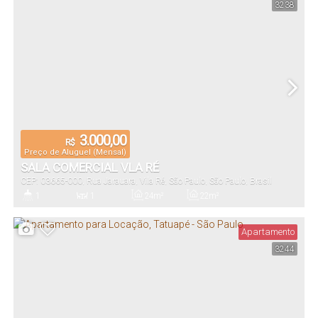
3238
4
246m²
Vaga(s)
Útil:
3.000,00
R$
Preço de Aluguel (Mensal)
SALA COMERCIAL VLA RÉ
CEP: 03665-000
,
Rua Jarauara
,
Vila Ré
,
São Paulo
,
São Paulo
,
Brasil
1
1
24m²
22m²
Banheiro(s)
Sala(s)
Total:
Útil:
Apartamento
3244