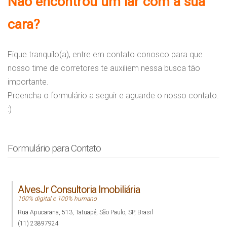
Não encontrou um lar com a sua
cara?
Fique tranquilo(a), entre em contato conosco para que
nosso time de corretores te auxiliem nessa busca tão
importante.
Preencha o formulário a seguir e aguarde o nosso contato.
:)
Formulário para Contato
AlvesJr Consultoria Imobiliária
100% digital e 100% humano
Rua Apucarana
,
513
,
Tatuapé
,
São Paulo
,
SP
,
Brasil
(11) 23897924