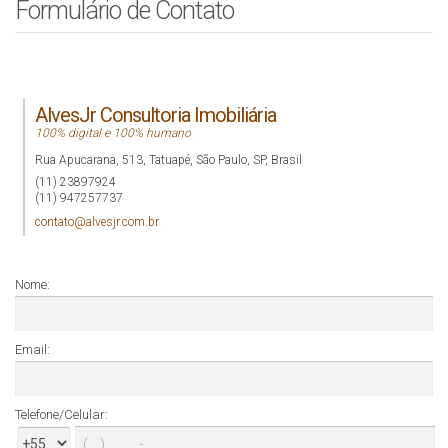
Formulário de Contato
AlvesJr Consultoria Imobiliária
100% digital e 100% humano
Rua Apucarana
,
513
,
Tatuapé
,
São Paulo
,
SP
,
Brasil
(11) 23897924
(11) 947257737
contato@alvesjr.com.br
Nome:
Email:
Telefone/Celular: