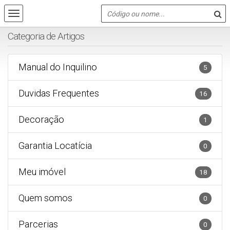
Categoria de Artigos
Manual do Inquilino
5
Duvidas Frequentes
16
Decoração
1
Garantia Locatícia
0
Meu imóvel
18
Quem somos
0
Parcerias
0