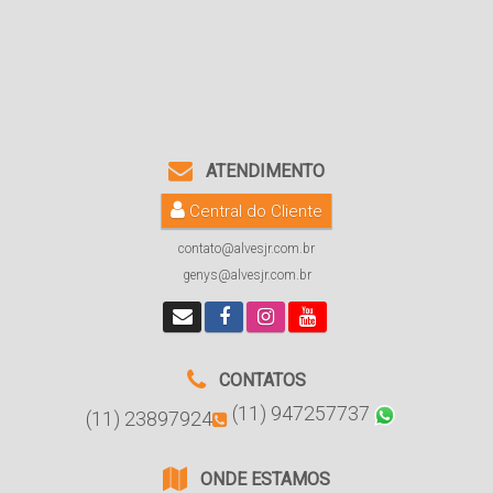
ATENDIMENTO
Central do Cliente
contato@alvesjr.com.br
genys@alvesjr.com.br
CONTATOS
(11) 947257737
(11) 23897924
ONDE ESTAMOS