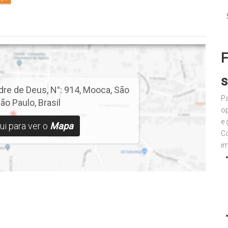
F
s
dre de Deus
,
N°:
914
,
Mooca
,
São
Pa
ão Paulo
,
Brasil
op
e 
ui para ver o
Mapa
C
im