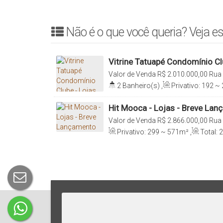
Não é o que você queria? Veja es
Vitrine Tatuapé Condomínio Cl
Valor de Venda
R$
2.010.000,00
Rua 
Tatuapé, São Paulo, São Paulo, Bras
2
Banheiro(s)
,
Privativo:
192 ~
192 ~ 208m²
Hit Mooca - Lojas - Breve La
Valor de Venda
R$
2.866.000,00
Rua 
Mooca, São Paulo, São Paulo, Brasi
Privativo:
299 ~ 571m²
,
Total: