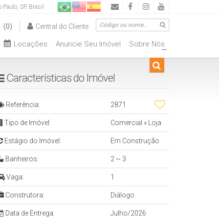
o Paulo
,
SP
,
Brasil
(0)
Central do Cliente
Locações
Anuncie Seu Imóvel
Sobre Nós
00.000
De R$500.000 Até R$1.000.000
+
Características do Imóvel
Referência:
2871
Tipo de Imóvel:
Comercial
»
Loja
Estágio do Imóvel:
Em Construção
Banheiros:
2 ~ 3
Vaga:
1
Construtora:
Diálogo
Data de Entrega:
Julho/2026