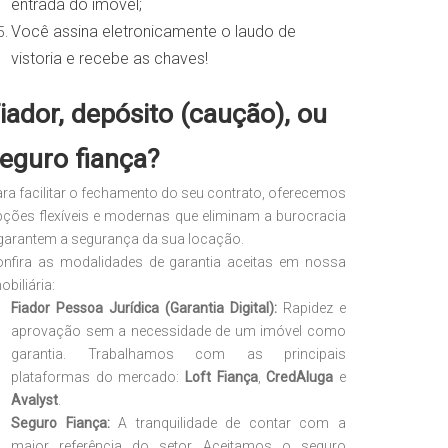
entrada do imóvel;
Você assina eletronicamente o laudo de
vistoria e recebe as chaves!
iador, depósito (caução), ou
eguro fiança?
ra facilitar o fechamento do seu contrato, oferecemos
ções flexíveis e modernas que eliminam a burocracia
garantem a segurança da sua locação.
onfira as modalidades de garantia aceitas em nossa
obiliária:
Fiador Pessoa Jurídica (Garantia Digital):
Rapidez e
aprovação sem a necessidade de um imóvel como
garantia. Trabalhamos com as principais
plataformas do mercado:
Loft Fiança
,
CredAluga
e
Avalyst
.
Seguro Fiança:
A tranquilidade de contar com a
maior referência do setor. Aceitamos o seguro