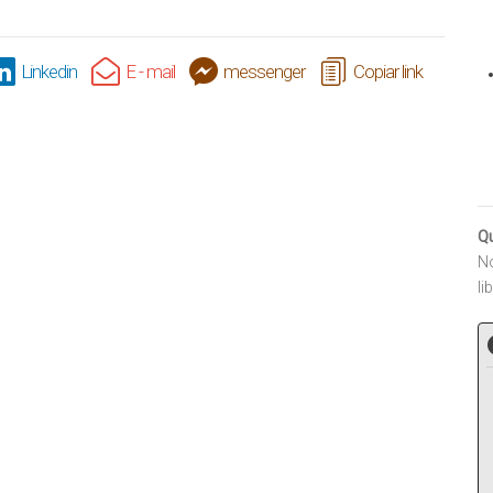
Linkedin
E - mail
messenger
Copiar link
Q
No
li