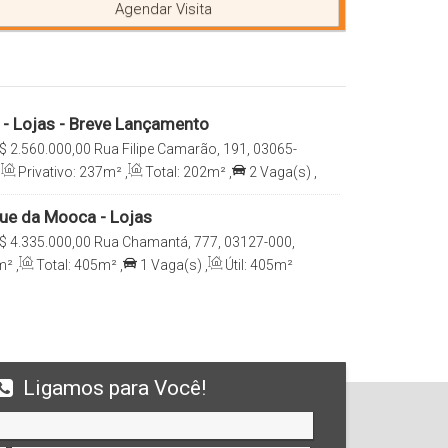
Agendar Visita
- Lojas - Breve Lançamento
$
2.560.000,00
Rua Filipe Camarão, 191, 03065-
 Paulo, São Paulo, Brasil
,
Privativo:
237m²
,
Total:
202m²
,
2
Vaga(s)
,
ue da Mooca - Lojas
$
4.335.000,00
Rua Chamantá, 777, 03127-000,
, São Paulo, Brasil
m²
,
Total:
405m²
,
1
Vaga(s)
,
Útil:
405m²
Ligamos para Você!