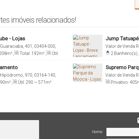
tes imóveis relacionados!
ube - Lojas
Jump Tatuapé 
Guaraciaba, 401, 03404-000,
Valor de Venda
R
il
000, Tatuapé, São
 208m²
,
Total:
192m²
,
Útil:
2
Banheiro(s)
Útil:
202m²
nçamento
Supremo Parq
Hipódromo, 970, 03164-140,
Valor de Venda
R
l
Mooca, São Paulo
290m²
,
Útil:
290 ~ 571m²
Privativo:
405
Nome: