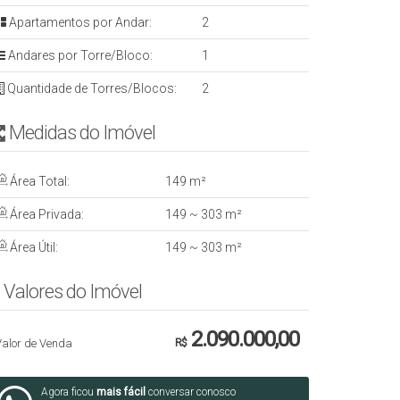
Apartamentos por Andar:
2
Andares por Torre/Bloco:
1
Quantidade de Torres/Blocos:
2
Medidas do Imóvel
Área Total:
149 m²
Área Privada:
149 ~ 303 m²
Área Útil:
149 ~ 303 m²
Valores do Imóvel
ada
2.090.000,00
Valor de Venda
R$
Agora ficou
mais fácil
conversar conosco