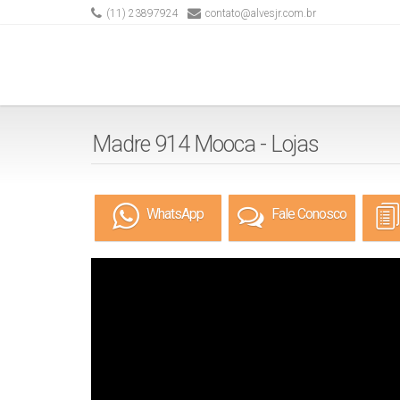
(11) 23897924
contato@alvesjr.com.br
Madre 914 Mooca - Lojas
WhatsApp
Fale Conosco