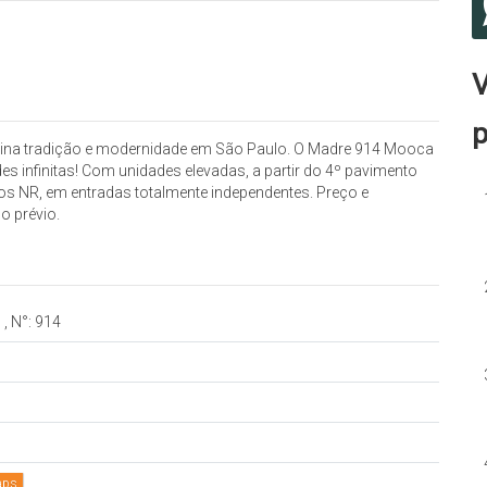
V
p
bina tradição e modernidade em São Paulo. O Madre 914 Mooca
es infinitas! Com unidades elevadas, a partir do 4º pavimento
ios NR, em entradas totalmente independentes. Preço e
o prévio.
s
,
N°:
914
aps