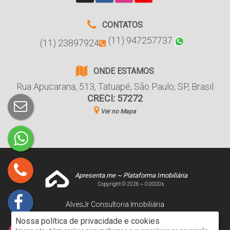
CONTATOS
(11) 947257737
(11) 23897924
ONDE ESTAMOS
Rua Apucarana
,
513
,
Tatuapé
,
São Paulo
,
SP
,
Brasil
CRECI: 57272
Ver no Mapa
Apresenta.me ~ Plataforma Imobiliária
Copyright © 2026 ~ 0.0000s
AlvesJr Consultoria Imobiliária
www.alvesjr.com.br
Nossa política de privacidade e cookies