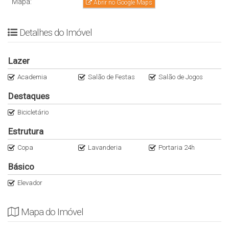
Mapa:
#praticidade #oportunidade #venhaconhecer
Abrir no Google Maps
Detalhes do Imóvel
Lazer
Academia
Salão de Festas
Salão de Jogos
Destaques
Bicicletário
Estrutura
Copa
Lavanderia
Portaria 24h
Básico
Elevador
Mapa do Imóvel