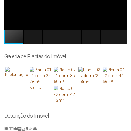
Galeria de Plantas do Imóvel
Descrição do Imóvel
🏢🚴‍♂️🍽️🛗🧺🔒🎉🎮