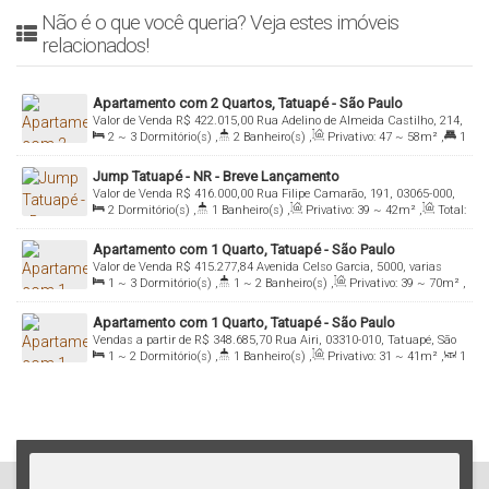
Não é o que você queria? Veja estes imóveis
relacionados!
Apartamento com 2 Quartos, Tatuapé - São Paulo
Valor de Venda
R$
422.015,00
Rua Adelino de Almeida Castilho, 214,
2 ~ 3
Dormitório(s)
,
2
Banheiro(s)
,
Privativo:
47 ~ 58m²
,
1
varias unidades, 03073-050, Tatuapé, São Paulo, São Paulo, Brasil
Suíte(s)
,
Total:
47m²
,
1
Vaga(s)
,
Útil:
47 ~ 71m²
Jump Tatuapé - NR - Breve Lançamento
Valor de Venda
R$
416.000,00
Rua Filipe Camarão, 191, 03065-000,
2
Dormitório(s)
,
1
Banheiro(s)
,
Privativo:
39 ~ 42m²
,
Total:
Tatuapé, São Paulo, São Paulo, Brasil
25m²
,
Útil:
25 ~ 39m²
Apartamento com 1 Quarto, Tatuapé - São Paulo
Valor de Venda
R$
415.277,84
Avenida Celso Garcia, 5000, varias
1 ~ 3
Dormitório(s)
,
1 ~ 2
Banheiro(s)
,
Privativo:
39 ~ 70m²
,
unidades, 03064-000, Tatuapé, São Paulo, São Paulo, Brasil
Total:
39m²
,
Útil:
39 ~ 70m²
Apartamento com 1 Quarto, Tatuapé - São Paulo
Vendas a partir de
R$
348.685,70
Rua Airi, 03310-010, Tatuapé, São
1 ~ 2
Dormitório(s)
,
1
Banheiro(s)
,
Privativo:
31 ~ 41m²
,
1
Paulo, São Paulo, Brasil
Sala(s)
,
Útil:
31 ~ 41m²