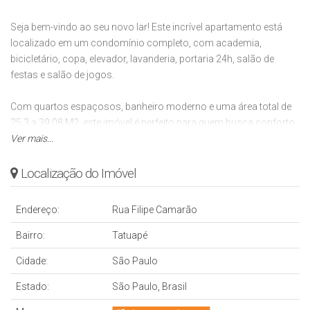
Seja bem-vindo ao seu novo lar! Este incrível apartamento está
localizado em um condomínio completo, com academia,
bicicletário, copa, elevador, lavanderia, portaria 24h, salão de
festas e salão de jogos.
Com quartos espaçosos, banheiro moderno e uma área total de
25.3 a 39.08 M2, este imóvel é perfeito para quem busca conforto
e praticidade. Além disso, a área privada varia de 37.46 a 42.12 M2,
Ver mais...
garantindo espaço suficiente para todas as suas necessidades.
Localização do Imóvel
A partir de R$ 349.000,00, você pode garantir o seu novo lar e
desfrutar de todas as comodidades que este condomínio oferece.
Endereço:
Rua Filipe Camarão
Não perca essa oportunidade única!
Bairro:
Tatuapé
Entre em contato conosco para mais informações e agende uma
Cidade:
São Paulo
visita. Seu novo lar te espera! 🏠🔑
Estado:
São Paulo, Brasil
#imóvelavenda #apartamento #condomínio #conforto