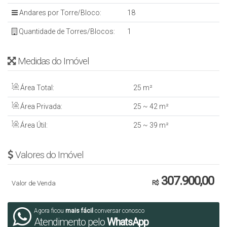
Andares por Torre/Bloco:
18
Quantidade de Torres/Blocos:
1
Medidas do Imóvel
Área Total:
25 m²
Área Privada:
25 ~ 42 m²
Área Útil:
25 ~ 39 m²
Valores do Imóvel
307.900,00
Valor de Venda
R$
Agora ficou
mais fácil
conversar conosco
Atendimento pelo
WhatsApp