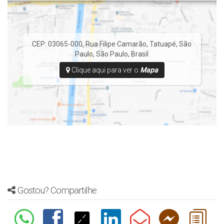
CEP: 03065-000
,
Rua Filipe Camarão
,
Tatuapé
,
São
Paulo
,
São Paulo
,
Brasil
Clique aqui para ver o
Mapa
Gostou? Compartilhe