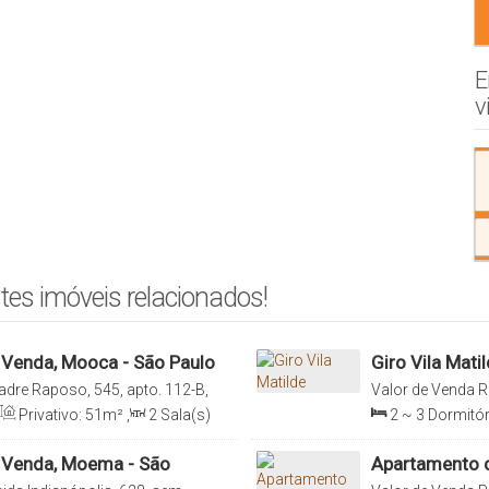
E
v
tes imóveis relacionados!
Venda, Mooca - São Paulo
Giro Vila Mati
adre Raposo, 545, apto. 112-B,
Valor de Venda
R
aulo, Brasil
03513-010, Vila M
Privativo:
51m²
,
2
Sala(s)
2 ~ 3
Dormitór
51m²
1
Sala(s)
,
Tota
 Venda, Moema - São
Apartamento c
Paulo