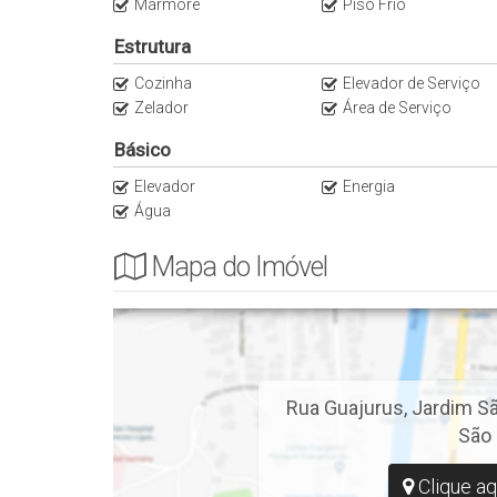
Mármore
Piso Frio
Estrutura
Cozinha
Elevador de Serviço
Zelador
Área de Serviço
Básico
Elevador
Energia
Água
Mapa do Imóvel
Rua Guajurus
,
Jardim Sã
São 
Clique aq