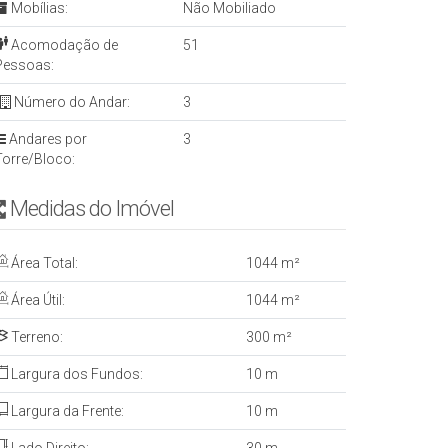
Mobílias:
Não Mobiliado
Acomodação de
51
Pessoas:
Número do Andar:
3
Andares por
3
Torre/Bloco:
Medidas do Imóvel
Área Total:
1044 m²
Área Útil:
1044 m²
ada de prédio moderno, reboco liso
Terreno:
300 m²
Largura dos Fundos:
10 m
Largura da Frente:
10 m