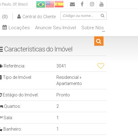
o Paulo
,
SP
,
Brasil
(0)
Central do Cliente
Locações
Anuncie Seu Imóvel
Sobre Nós
00.000
De R$500.000 Até R$1.000.000
+
Características do Imóvel
Referência:
3041
Tipo de Imóvel:
Residencial
»
Apartamento
Estágio do Imóvel:
Pronto
Quartos:
2
Sala:
1
Banheiro:
1