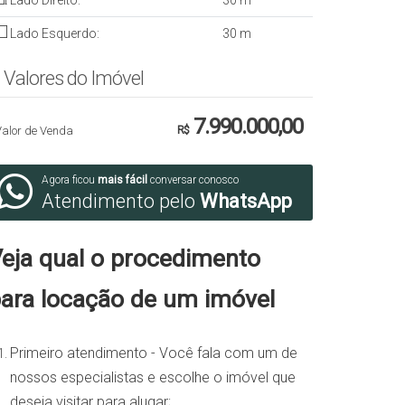
Lado Direito:
30 m
Lado Esquerdo:
30 m
Valores do Imóvel
7.990.000,00
Valor de Venda
R$
Agora ficou
mais fácil
conversar conosco
Atendimento pelo
WhatsApp
eja qual o procedimento
ara locação de um imóvel
Primeiro atendimento - Você fala com um de
nossos especialistas e escolhe o imóvel que
deseja visitar para alugar;