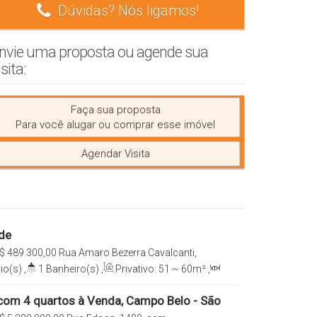
Dúvidas? Nós ligamos!
nvie uma proposta ou agende sua
isita:
Faça sua proposta
Para você alugar ou comprar esse imóvel
Agendar Visita
lde
$
489.300,00
Rua Amaro Bezerra Cavalcanti,
atilde, São Paulo, São Paulo, Brasil
io(s)
,
1
Banheiro(s)
,
Privativo:
51 ~ 60m²
,
l:
2774m²
,
1
Vaga(s)
,
Útil:
51 ~ 60m²
om 4 quartos à Venda, Campo Belo - São