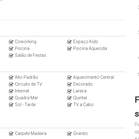
Coworking
Espaço Kids
Piscina
Piscina Aquecida
Salão de Festas
Alto Padrão
Aquecimento Central
Circuito de TV
Decorado
Internet
Lareira
F
Quadra Mar
Quintal
Sol - Tarde
TV a Cabo
s
Pa
op
Carpete Madeira
Granito
e 