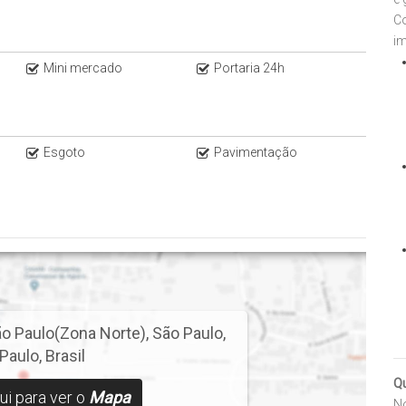
C
im
Mini mercado
Portaria 24h
Esgoto
Pavimentação
o Paulo(Zona Norte)
,
São Paulo
,
Paulo
,
Brasil
Q
ui para ver o
Mapa
No