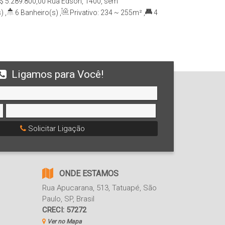
$
5.289.800,00
Rua Edson, 1400, sem
618-035, Campo Belo, São Paulo, São Paulo,
)
,
6
Banheiro(s)
,
Privativo:
234 ~ 255m²
,
4
234m²
,
4
Vaga(s)
,
Útil:
234m²
Ligamos para Você!
Solicitar Ligação
ONDE ESTAMOS
Rua Apucarana
,
513
,
Tatuapé
,
São
Paulo
,
SP
,
Brasil
CRECI: 57272
Ver no Mapa