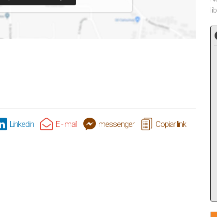
li
Linkedin
E - mail
messenger
Copiar link