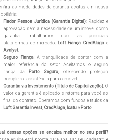
onfira as modalidades de garantia aceitas em nossa
obiliária:
Fiador Pessoa Jurídica (Garantia Digital):
Rapidez e
aprovação sem a necessidade de um imóvel como
garantia. Trabalhamos com as principais
plataformas do mercado:
Loft Fiança
,
CredAluga
e
Avalyst
.
Seguro Fiança:
A tranquilidade de contar com a
maior referência do setor. Aceitamos o seguro
fiança da
Porto Seguro
, oferecendo proteção
completa e assistência para o imóvel.
Garantia via Investimento (Título de Capitalização):
O
valor da garantia é aplicado e retorna para você ao
final do contrato. Operamos com fundos e títulos da
Loft Garantia Invest
,
CredAluga
,
Icatu
e
Porto
.
ual dessas opções se encaixa melhor no seu perfil?
ssa equipe está pronta para analisar seu cadastro e