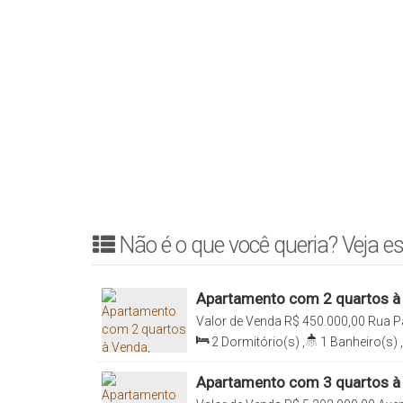
Não é o que você queria? Veja es
Apartamento com 2 quartos à 
Valor de Venda
R$
450.000,00
Rua P
03118-000, Mooca, São Paulo, São P
2
Dormitório(s)
,
1
Banheiro(s)
,
,
Total:
64m²
,
1
Vaga(s)
,
Útil:
Apartamento com 3 quartos à
Paulo