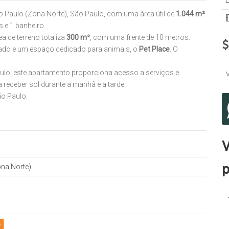
 Paulo (Zona Norte), São Paulo, com uma área útil de
1.044 m²
.
s e 1 banheiro.
ea de terreno totaliza
300 m²
, com uma frente de 10 metros.
do e um espaço dedicado para animais, o
Pet Place
. O
ulo, este apartamento proporciona acesso a serviços e
a receber sol durante a manhã e a tarde.
o Paulo.
V
p
na Norte)
s