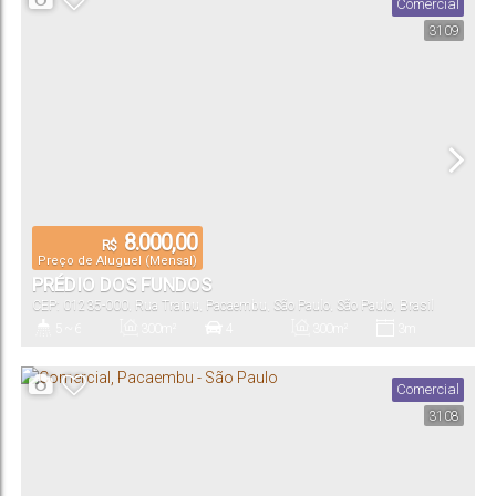
Comercial
3109
8.000,00
R$
Preço de Aluguel (Mensal)
PRÉDIO DOS FUNDOS
CEP: 01235-000
,
Rua Traipu
,
Pacaembu
,
São Paulo
,
São Paulo
,
Brasil
5 ~ 6
300m²
4
300m²
3m
Banheiro(s)
Total:
Vaga(s)
Útil:
Fundos:
Comercial
3108
3m
38m
38m
Frente:
Lado Direito:
Lado Esquerdo: