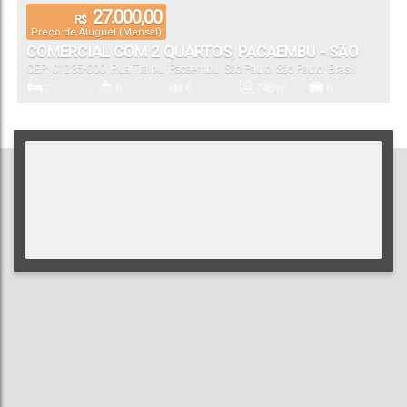
27.000,00
R$
Preço de Aluguel (Mensal)
COMERCIAL COM 2 QUARTOS, PACAEMBU - SÃO
CEP: 01235-000
,
Rua Traipu
,
Pacaembu
,
São Paulo
,
São Paulo
,
Brasil
PAULO
2
6
6
748m²
6
Dormitório(s)
Banheiro(s)
Sala(s)
Total:
Vaga(s)
748m²
429m²
11m
11m
38m
Útil:
Terreno:
Fundos:
Frente:
Lado Direito:
38m
Lado Esquerdo: