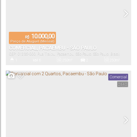
10.000,00
R$
Preço de Aluguel (Mensal)
COMERCIAL, PACAEMBU - SÃO PAULO
CEP: 01235-000
,
Rua Traipu
,
Pacaembu
,
São Paulo
,
São Paulo
,
Brasil
1
6
250m²
2
250m²
Banheiro(s)
Sala(s)
Total:
Vaga(s)
Útil:
Comercial
2840
429m²
8m
8m
27m
27m
Terreno:
Fundos:
Frente:
Lado Direito:
Lado Esquerdo: