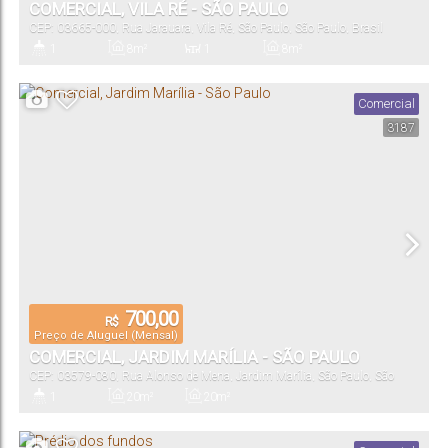
COMERCIAL, VILA RÉ - SÃO PAULO
CEP: 03665-000
,
Rua Jarauara
,
Vila Ré
,
São Paulo
,
São Paulo
,
Brasil
1
8m²
1
8m²
Banheiro(s)
Privativo:
Sala(s)
Útil:
Comercial
3187
700,00
R$
Preço de Aluguel (Mensal)
COMERCIAL, JARDIM MARÍLIA - SÃO PAULO
CEP: 03579-080
,
Rua Alonso de Mena
,
Jardim Marília
,
São Paulo
,
São
Paulo
,
Brasil
1
20m²
20m²
Banheiro(s)
Total:
Útil: