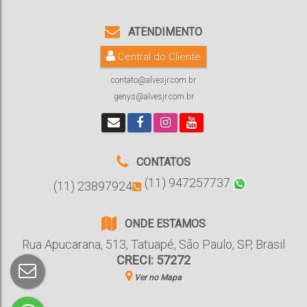
ATENDIMENTO
Central do Cliente
contato@alvesjr.com.br
genys@alvesjr.com.br
CONTATOS
(11) 947257737
(11) 23897924
ONDE ESTAMOS
Rua Apucarana
,
513
,
Tatuapé
,
São Paulo
,
SP
,
Brasil
CRECI: 57272
Ver no Mapa