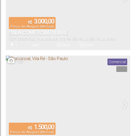
3.000,00
R$
Preço de Aluguel (Mensal)
SALA COMERCIAL VLA RÉ
CEP: 03665-000
,
Rua Jarauara
,
Vila Ré
,
São Paulo
,
São Paulo
,
Brasil
1
1
24m²
22m²
Banheiro(s)
Sala(s)
Total:
Útil:
Comercial
3197
1.500,00
R$
Preço de Aluguel (Mensal)