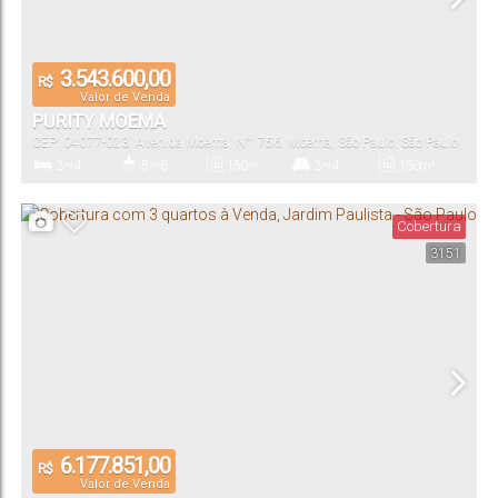
3.543.600,00
R$
Valor de Venda
PURITY MOEMA
CEP: 04077-023
,
Avenida Moema
,
N°:
756
,
Moema
,
São Paulo
,
São Paulo
,
Brasil
3 ~ 4
5 ~ 6
150 ~
3 ~ 4
150m²
290m²
Dormitório(s)
Banheiro(s)
Privativo:
Suíte(s)
Total:
Cobertura
3151
2 ~ 3
150 ~
290m²
Vaga(s)
Útil:
6.177.851,00
R$
Valor de Venda