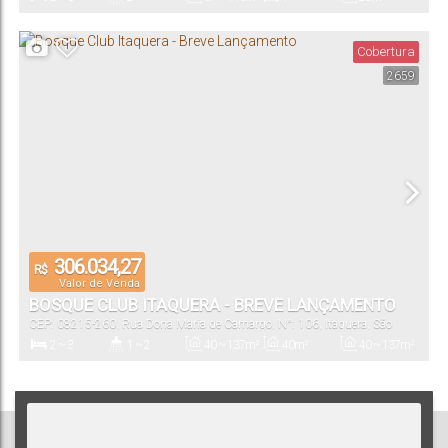
Dormitório(s)
Banheiro(s)
Privativo:
Suíte(s)
Total:
Cobertura
2659
1 ~ 2
28 ~ 175m²
Vaga(s)
Útil:
306.034,27
R$
Valor de Venda
BOSQUE CLUB ITAQUERA - BREVE LANÇAMENTO
CEP: 08215-260
,
Rua Dona Maria de Camargo
,
N°:
106
,
Itaquera
,
São
Paulo
,
São Paulo
,
Brasil
2 ~ 3
1 ~ 2
40 ~ 137m²
40m²
40 ~ 137m²
Dormitório(s)
Banheiro(s)
Privativo:
Total:
Útil: