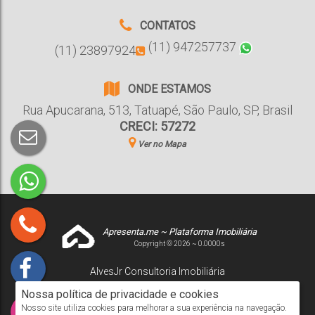
CONTATOS
(11) 947257737
(11) 23897924
ONDE ESTAMOS
Rua Apucarana
,
513
,
Tatuapé
,
São Paulo
,
SP
,
Brasil
CRECI: 57272
Ver no Mapa
Apresenta.me ~ Plataforma Imobiliária
Copyright © 2026 ~ 0.0000s
AlvesJr Consultoria Imobiliária
www.alvesjr.com.br
Nossa política de privacidade e cookies
Nosso site utiliza cookies para melhorar a sua experiência na navegação.